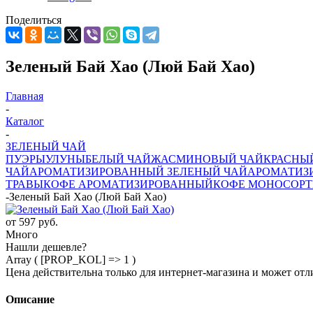
Поделиться
Зеленый Бай Хао (Люй Бай Хао)
Главная
-
Каталог
-
ЗЕЛЕНЫЙ ЧАЙ
ПУЭРЫ
УЛУНЫ
БЕЛЫЙ ЧАЙ
ЖАСМИНОВЫЙ ЧАЙ
КРАСНЫ
ЧАЙ
АРОМАТИЗИРОВАННЫЙ ЗЕЛЕНЫЙ ЧАЙ
АРОМАТИЗ
ТРАВЫ
КОФЕ АРОМАТИЗИРОВАННЫЙ
КОФЕ МОНОСОРТ
-
Зеленый Бай Хао (Люй Бай Хао)
от
597 руб.
Много
Нашли дешевле?
Array ( [PROP_KOL] => 1 )
Цена действительна только для интернет-магазина и может отл
Описание