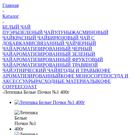
Главная
-
Каталог
-
БЕЛЫЙ ЧАЙ
ПУЭРЫ
ЗЕЛЕНЫЙ ЧАЙ
УЛУНЫ
ЖАСМИНОВЫЙ
ЧАЙ
КРАСНЫЙ ЧАЙ
БИРЮЗОВЫЙ ЧАЙ С
ДОБАВКАМИ
СВЯЗАННЫЙ ЧАЙ
ЧЕРНЫЙ
ЧАЙ
АРОМАТИЗИРОВАННЫЙ ЧЕРНЫЙ
ЧАЙ
АРОМАТИЗИРОВАННЫЙ ЗЕЛЕНЫЙ
ЧАЙ
АРОМАТИЗИРОВАННЫЙ ФРУКТОВЫЙ
ЧАЙ
АРОМАТИЗИРОВАННЫЙ ТРАВЯНОЙ
ЧАЙ
ЭТНИЧЕСКИЙ ЧАЙ
ЯГОДЫ И ТРАВЫ
КОФЕ
АРОМАТИЗИРОВАННЫЙ
КОФЕ МОНОСОРТ
ПОСУДА И
АКСЕССУАРЫ
РАСХОДНЫЕ МАТЕРИАЛЫ
КОФЕ
COFFEECOAST
-
Лепешка Белые Почки №1 400г