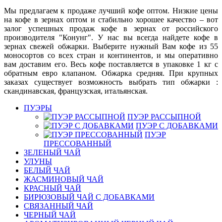
Мы предлагаем к продаже лучший кофе оптом. Низкие цены
на кофе в зернах оптом и стабильно хорошее качество – вот
залог успешных продаж кофе в зернах от российского
производителя "Конунг". У нас вы всегда найдете кофе в
зернах свежей обжарки. Выберите нужный Вам кофе из 55
моносортов со всех стран и континентов, и мы оперативно
вам доставим его. Весь кофе поставляется в упаковке 1 кг с
обратным евро клапаном. Обжарка средняя. При крупных
заказах существует возможность выбрать тип обжарки :
скандинавская, французская, итальянская.
ПУЭРЫ
ПУЭР РАССЫПНОЙ
ПУЭР С ДОБАВКАМИ
ПУЭР
ПРЕССОВАННЫЙ
ЗЕЛЕНЫЙ ЧАЙ
УЛУНЫ
БЕЛЫЙ ЧАЙ
ЖАСМИНОВЫЙ ЧАЙ
КРАСНЫЙ ЧАЙ
БИРЮЗОВЫЙ ЧАЙ С ДОБАВКАМИ
СВЯЗАННЫЙ ЧАЙ
ЧЕРНЫЙ ЧАЙ