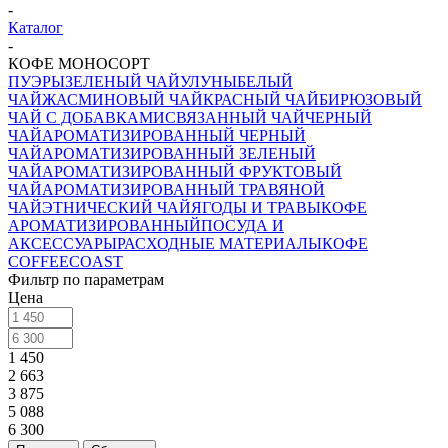
-
Каталог
-
КОФЕ МОНОСОРТ
ПУЭРЫ
ЗЕЛЕНЫЙ ЧАЙ
УЛУНЫ
БЕЛЫЙ
ЧАЙ
ЖАСМИНОВЫЙ ЧАЙ
КРАСНЫЙ ЧАЙ
БИРЮЗОВЫЙ
ЧАЙ С ДОБАВКАМИ
СВЯЗАННЫЙ ЧАЙ
ЧЕРНЫЙ
ЧАЙ
АРОМАТИЗИРОВАННЫЙ ЧЕРНЫЙ
ЧАЙ
АРОМАТИЗИРОВАННЫЙ ЗЕЛЕНЫЙ
ЧАЙ
АРОМАТИЗИРОВАННЫЙ ФРУКТОВЫЙ
ЧАЙ
АРОМАТИЗИРОВАННЫЙ ТРАВЯНОЙ
ЧАЙ
ЭТНИЧЕСКИЙ ЧАЙ
ЯГОДЫ И ТРАВЫ
КОФЕ
АРОМАТИЗИРОВАННЫЙ
ПОСУДА И
АКСЕССУАРЫ
РАСХОДНЫЕ МАТЕРИАЛЫ
КОФЕ
COFFEECOAST
Фильтр по параметрам
Цена
1 450
2 663
3 875
5 088
6 300