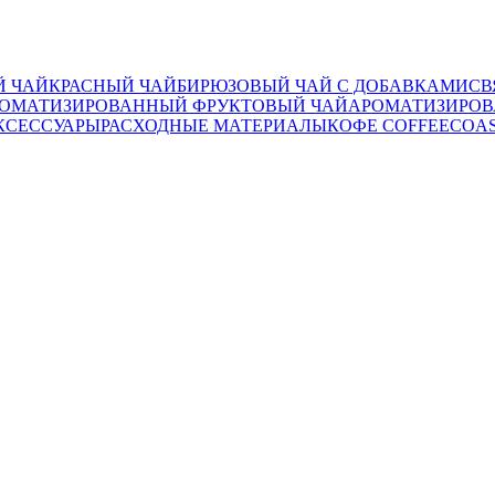
 ЧАЙ
КРАСНЫЙ ЧАЙ
БИРЮЗОВЫЙ ЧАЙ С ДОБАВКАМИ
СВ
ОМАТИЗИРОВАННЫЙ ФРУКТОВЫЙ ЧАЙ
АРОМАТИЗИРОВ
КСЕССУАРЫ
РАСХОДНЫЕ МАТЕРИАЛЫ
КОФЕ COFFEECOA