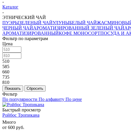
-
Каталог
-
ЭТНИЧЕСКИЙ ЧАЙ
ПУЭРЫ
ЗЕЛЕНЫЙ ЧАЙ
УЛУНЫ
БЕЛЫЙ ЧАЙ
ЖАСМИНОВЫЙ
ЧЕРНЫЙ ЧАЙ
АРОМАТИЗИРОВАННЫЙ ЗЕЛЕНЫЙ ЧАЙ
АР
АРОМАТИЗИРОВАННЫЙ
КОФЕ МОНОСОРТ
ПОСУДА И А
Фильтр по параметрам
Цена
510
585
660
735
810
Сбросить
Фильтр
По популярности
По алфавиту
По цене
Быстрый просмотр
Ройбос Тропикана
Много
от
600 руб.