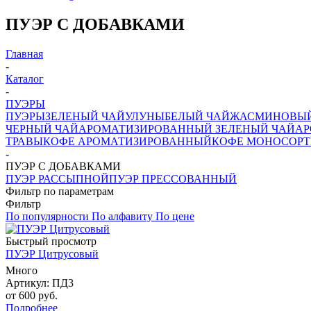
ПУЭР С ДОБАВКАМИ
Главная
-
Каталог
-
ПУЭРЫ
ПУЭРЫ
ЗЕЛЕНЫЙ ЧАЙ
УЛУНЫ
БЕЛЫЙ ЧАЙ
ЖАСМИНОВЫЙ
ЧЕРНЫЙ ЧАЙ
АРОМАТИЗИРОВАННЫЙ ЗЕЛЕНЫЙ ЧАЙ
АР
ТРАВЫ
КОФЕ АРОМАТИЗИРОВАННЫЙ
КОФЕ МОНОСОРТ
-
ПУЭР С ДОБАВКАМИ
ПУЭР РАССЫПНОЙ
ПУЭР ПРЕССОВАННЫЙ
Фильтр по параметрам
Фильтр
По популярности
По алфавиту
По цене
Быстрый просмотр
ПУЭР Цитрусовый
Много
Артикул: ПД3
от
600 руб.
Подробнее