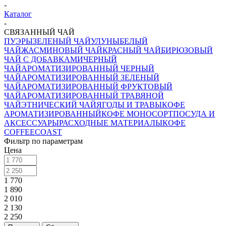
-
Каталог
-
СВЯЗАННЫЙ ЧАЙ
ПУЭРЫ
ЗЕЛЕНЫЙ ЧАЙ
УЛУНЫ
БЕЛЫЙ
ЧАЙ
ЖАСМИНОВЫЙ ЧАЙ
КРАСНЫЙ ЧАЙ
БИРЮЗОВЫЙ
ЧАЙ С ДОБАВКАМИ
ЧЕРНЫЙ
ЧАЙ
АРОМАТИЗИРОВАННЫЙ ЧЕРНЫЙ
ЧАЙ
АРОМАТИЗИРОВАННЫЙ ЗЕЛЕНЫЙ
ЧАЙ
АРОМАТИЗИРОВАННЫЙ ФРУКТОВЫЙ
ЧАЙ
АРОМАТИЗИРОВАННЫЙ ТРАВЯНОЙ
ЧАЙ
ЭТНИЧЕСКИЙ ЧАЙ
ЯГОДЫ И ТРАВЫ
КОФЕ
АРОМАТИЗИРОВАННЫЙ
КОФЕ МОНОСОРТ
ПОСУДА И
АКСЕССУАРЫ
РАСХОДНЫЕ МАТЕРИАЛЫ
КОФЕ
COFFEECOAST
Фильтр по параметрам
Цена
1 770
1 890
2 010
2 130
2 250