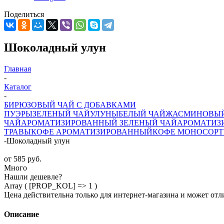
Поделиться
Шоколадный улун
Главная
-
Каталог
-
БИРЮЗОВЫЙ ЧАЙ С ДОБАВКАМИ
ПУЭРЫ
ЗЕЛЕНЫЙ ЧАЙ
УЛУНЫ
БЕЛЫЙ ЧАЙ
ЖАСМИНОВЫЙ
ЧАЙ
АРОМАТИЗИРОВАННЫЙ ЗЕЛЕНЫЙ ЧАЙ
АРОМАТИЗ
ТРАВЫ
КОФЕ АРОМАТИЗИРОВАННЫЙ
КОФЕ МОНОСОРТ
-
Шоколадный улун
от
585 руб.
Много
Нашли дешевле?
Array ( [PROP_KOL] => 1 )
Цена действительна только для интернет-магазина и может отл
Описание