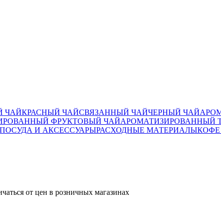
 ЧАЙ
КРАСНЫЙ ЧАЙ
СВЯЗАННЫЙ ЧАЙ
ЧЕРНЫЙ ЧАЙ
АРО
ИРОВАННЫЙ ФРУКТОВЫЙ ЧАЙ
АРОМАТИЗИРОВАННЫЙ Т
ПОСУДА И АКСЕССУАРЫ
РАСХОДНЫЕ МАТЕРИАЛЫ
КОФЕ
ичаться от цен в розничных магазинах