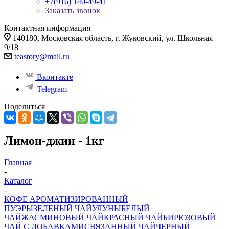
+7(916) 140-49-41
Заказать звонок
Контактная информация
140180, Московская область, г. Жуковский, ул. Школьная
9/18
teastory@mail.ru
Вконтакте
Telegram
Поделиться
Лимон-джин - 1кг
Главная
-
Каталог
-
КОФЕ АРОМАТИЗИРОВАННЫЙ
ПУЭРЫ
ЗЕЛЕНЫЙ ЧАЙ
УЛУНЫ
БЕЛЫЙ
ЧАЙ
ЖАСМИНОВЫЙ ЧАЙ
КРАСНЫЙ ЧАЙ
БИРЮЗОВЫЙ
ЧАЙ С ДОБАВКАМИ
СВЯЗАННЫЙ ЧАЙ
ЧЕРНЫЙ