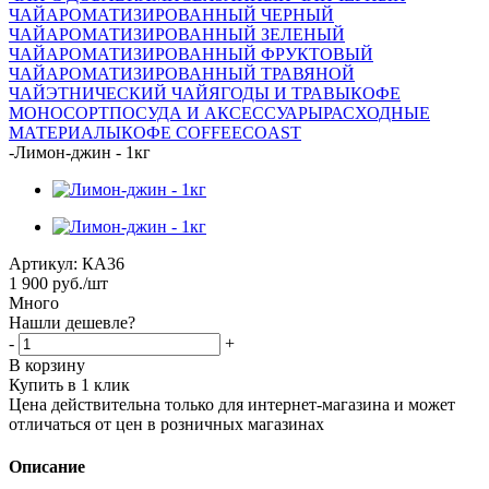
ЧАЙ
АРОМАТИЗИРОВАННЫЙ ЧЕРНЫЙ
ЧАЙ
АРОМАТИЗИРОВАННЫЙ ЗЕЛЕНЫЙ
ЧАЙ
АРОМАТИЗИРОВАННЫЙ ФРУКТОВЫЙ
ЧАЙ
АРОМАТИЗИРОВАННЫЙ ТРАВЯНОЙ
ЧАЙ
ЭТНИЧЕСКИЙ ЧАЙ
ЯГОДЫ И ТРАВЫ
КОФЕ
МОНОСОРТ
ПОСУДА И АКСЕССУАРЫ
РАСХОДНЫЕ
МАТЕРИАЛЫ
КОФЕ COFFEECOAST
-
Лимон-джин - 1кг
Артикул:
КА36
1 900
руб.
/шт
Много
Нашли дешевле?
-
+
В корзину
Купить в 1 клик
Цена действительна только для интернет-магазина и может
отличаться от цен в розничных магазинах
Описание