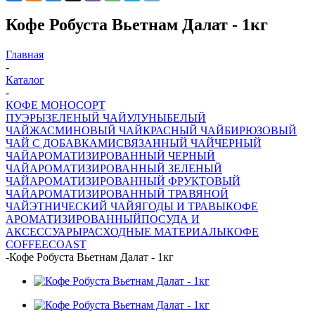
Кофе Робуста Вьетнам Далат - 1кг
Главная
-
Каталог
-
КОФЕ МОНОСОРТ
ПУЭРЫ
ЗЕЛЕНЫЙ ЧАЙ
УЛУНЫ
БЕЛЫЙ
ЧАЙ
ЖАСМИНОВЫЙ ЧАЙ
КРАСНЫЙ ЧАЙ
БИРЮЗОВЫЙ
ЧАЙ С ДОБАВКАМИ
СВЯЗАННЫЙ ЧАЙ
ЧЕРНЫЙ
ЧАЙ
АРОМАТИЗИРОВАННЫЙ ЧЕРНЫЙ
ЧАЙ
АРОМАТИЗИРОВАННЫЙ ЗЕЛЕНЫЙ
ЧАЙ
АРОМАТИЗИРОВАННЫЙ ФРУКТОВЫЙ
ЧАЙ
АРОМАТИЗИРОВАННЫЙ ТРАВЯНОЙ
ЧАЙ
ЭТНИЧЕСКИЙ ЧАЙ
ЯГОДЫ И ТРАВЫ
КОФЕ
АРОМАТИЗИРОВАННЫЙ
ПОСУДА И
АКСЕССУАРЫ
РАСХОДНЫЕ МАТЕРИАЛЫ
КОФЕ
COFFEECOAST
-
Кофе Робуста Вьетнам Далат - 1кг