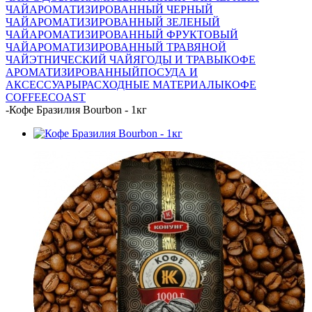
ЧАЙ
АРОМАТИЗИРОВАННЫЙ ЧЕРНЫЙ
ЧАЙ
АРОМАТИЗИРОВАННЫЙ ЗЕЛЕНЫЙ
ЧАЙ
АРОМАТИЗИРОВАННЫЙ ФРУКТОВЫЙ
ЧАЙ
АРОМАТИЗИРОВАННЫЙ ТРАВЯНОЙ
ЧАЙ
ЭТНИЧЕСКИЙ ЧАЙ
ЯГОДЫ И ТРАВЫ
КОФЕ
АРОМАТИЗИРОВАННЫЙ
ПОСУДА И
АКСЕССУАРЫ
РАСХОДНЫЕ МАТЕРИАЛЫ
КОФЕ
COFFEECOAST
-
Кофе Бразилия Bourbon - 1кг