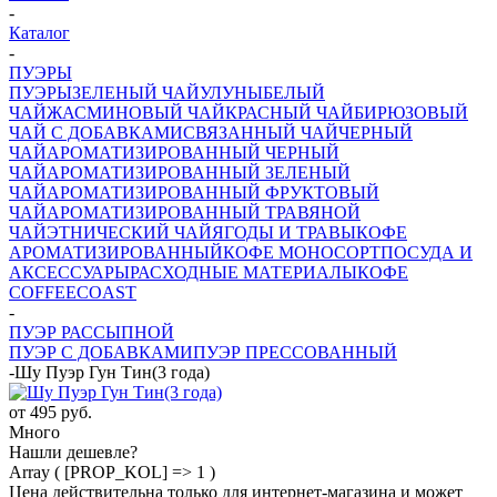
-
Каталог
-
ПУЭРЫ
ПУЭРЫ
ЗЕЛЕНЫЙ ЧАЙ
УЛУНЫ
БЕЛЫЙ
ЧАЙ
ЖАСМИНОВЫЙ ЧАЙ
КРАСНЫЙ ЧАЙ
БИРЮЗОВЫЙ
ЧАЙ С ДОБАВКАМИ
СВЯЗАННЫЙ ЧАЙ
ЧЕРНЫЙ
ЧАЙ
АРОМАТИЗИРОВАННЫЙ ЧЕРНЫЙ
ЧАЙ
АРОМАТИЗИРОВАННЫЙ ЗЕЛЕНЫЙ
ЧАЙ
АРОМАТИЗИРОВАННЫЙ ФРУКТОВЫЙ
ЧАЙ
АРОМАТИЗИРОВАННЫЙ ТРАВЯНОЙ
ЧАЙ
ЭТНИЧЕСКИЙ ЧАЙ
ЯГОДЫ И ТРАВЫ
КОФЕ
АРОМАТИЗИРОВАННЫЙ
КОФЕ МОНОСОРТ
ПОСУДА И
АКСЕССУАРЫ
РАСХОДНЫЕ МАТЕРИАЛЫ
КОФЕ
COFFEECOAST
-
ПУЭР РАССЫПНОЙ
ПУЭР С ДОБАВКАМИ
ПУЭР ПРЕССОВАННЫЙ
-
Шу Пуэр Гун Тин(3 года)
от
495 руб.
Много
Нашли дешевле?
Array ( [PROP_KOL] => 1 )
Цена действительна только для интернет-магазина и может